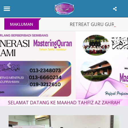
RETREAT GURU GURU & BEN
MAKLUMAN
Previous
Nex
14 November 2025
SELAMAT DATANG KE MAAHAD TAHFIZ AZ ZAHRAH
SUMBANGAN IKHLAS