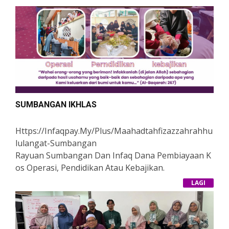
SUMBANGAN IKHLAS
Https://infaqpay.my/plus/maahadtahfizazzahrahhu
Lulangat-Sumbangan
Rayuan Sumbangan Dan Infaq Dana Pembiayaan K
Os Operasi, Pendidikan Atau Kebajikan.
Semoga Hasil Sumbangan Dari Tuan Puan Menjadi
LAGI
Menjadi Salah Satu Asbab Dan Motivasi Kepada Par
A Pelajar Agar Lebih Bersemangat Mendalami Ilmu
Agama.